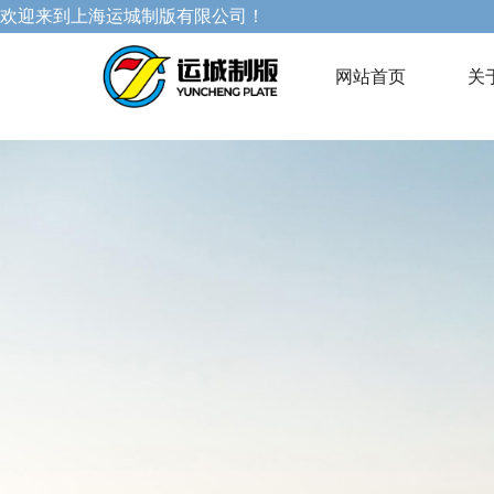
欢迎来到上海运城制版有限公司！
网站首页
关