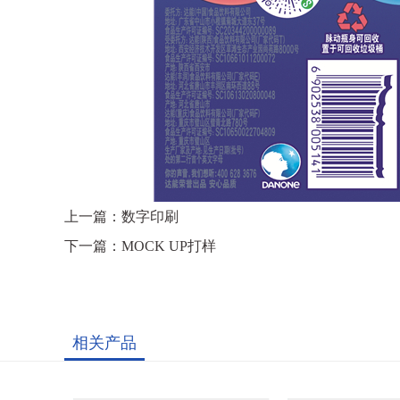
上一篇：
数字印刷
下一篇：
MOCK UP打样
相关产品