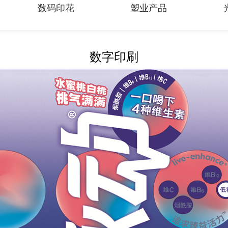
数码印花
塑业产品
数字印刷