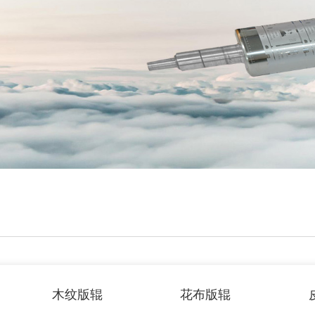
木纹版辊
花布版辊