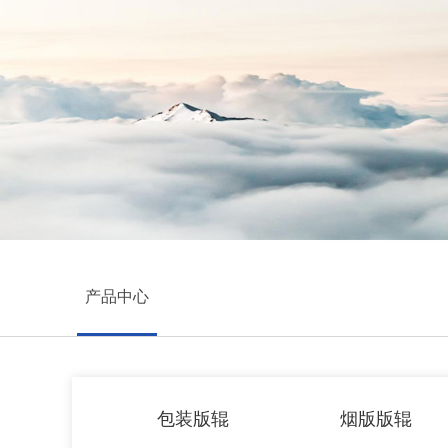
产品中心
包装版辊
烟版版辊