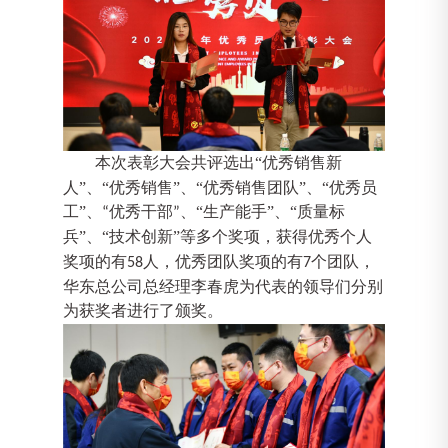
本次表彰大会共评选出
“
优秀销售新
人
”、“
优秀销售
”、“
优秀销售团队
”、“
优秀员
工
”
、
优秀干部
、
“
生产能手
”、“
质量标
“
”
兵
”、“
技术创新
”
等多个奖项
，
获得优秀个人
奖项的有
人，优秀团队奖项的有
个团队
，
58
7
华东总公司总经理李春虎为代表的领导们分别
为获奖
者进行了
颁奖。