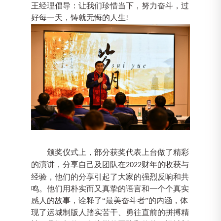
王经理倡导：让我们珍惜当下，努力奋斗，过
好每一天，铸就无悔的人生
!
颁奖仪式
上
，
部分
获奖代表上台
做了精彩
的演讲，分享自己及团队在
财年的收获与
2022
经验，他们的分享
引起了
大家
的强烈反响
和共
鸣。
他们用
朴实而又
真挚的语言
和一个个真实
感人的
故事，诠释了
“最美
奋斗
者
”的内涵
，
体
现了运城制版人踏实苦干、勇往直前的拼搏精