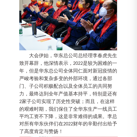
大会
伊始，
华东总公司
总经理
李春虎
先生
致
开幕
辞，
他深情表示，
是
较为困难的一
2022
年
，
但是
华东总公司全体同仁面对新冠疫情的
严峻考验和复杂多变的外部环境，
通过
各部
门、
子
公司积极配合
以及
全体员工的共同努
力，
最终
达到
全年产值基本持平，
特别是还有
家子公司
实现了历史
性
突破
；
而且，
在这样
2
的艰难时期，我们保
住了
全华东生产一线员工
平均工资不下降
，
这是非常难得的成果。李总
对所有华东伙伴们在
财年的辛勤付出给予
2022
了高度肯定与赞扬！