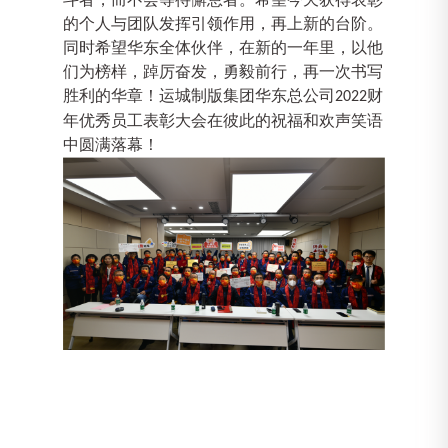
的个人与团队发挥引领作用，再上新的台阶。
同时希望华东全体伙伴，在新的一年里，以他
们为榜样，踔厉奋发，勇毅前行，再一次书写
胜利的华章！运城制版集团
华东总公司
财
2022
年
优秀员工
表彰大会
在彼此的祝福和欢声笑语
中
圆满落幕！