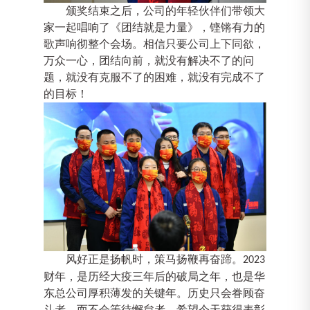
颁奖结束之后，公司的年轻伙伴们
带领大
家一起唱响
了
《团结就是力量》
，铿锵有力的
歌声响彻整个会场。相信只要公司上下同欲，
万众一心，团结向前，就没有解决不了的问
题，就没有克服不了的困难，就没有完成不了
的目标！
风好正是扬帆时，策马扬鞭再奋蹄。
2023
财年，是历经大疫三年后的破局之年，也是华
东总公司厚积薄发的关键年。历史只会眷顾奋
斗者，而不会等待懈怠者。希望今天获得表彰