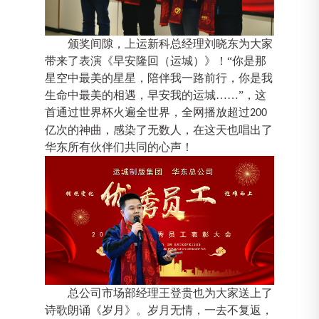
颁奖间隙，上运新科总经理刘晓东为大家
带来了表演《早安隆回（运城）》！
“你是那
星空中最美的星星，陪伴我一路前行，你是我
生命中最美的相遇，早安我的运城……”，这
首通过世界杯火遍全世界，全网播放超过
200
亿次的神曲，感染了无数人，在这天也唱出了
华东所有伙伴们共同的心声！
总公司市场部经理王登贵也为大家送上了
诗歌朗诵《岁月》。岁月无情，一去不复返，