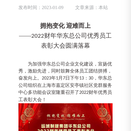
发布时间：2023-01-09
文章来源：本站
拥抱变化
迎难而上
——
财年华东总公司
优秀员工
2022
表彰大会圆满落幕
为加强华东总公司企业文化建设，宣扬优
秀，激励
先进
，同时鼓舞全体员工团结拼搏，
奋发向上
。
年
月
日下午
：
，华东总
2023
1
7
13
30
公司
组织
在上海市嘉定区安亭镇社区党群服务
中心
多功能会议室
隆重召开
了
财年优秀员
2022
工表彰大会
！