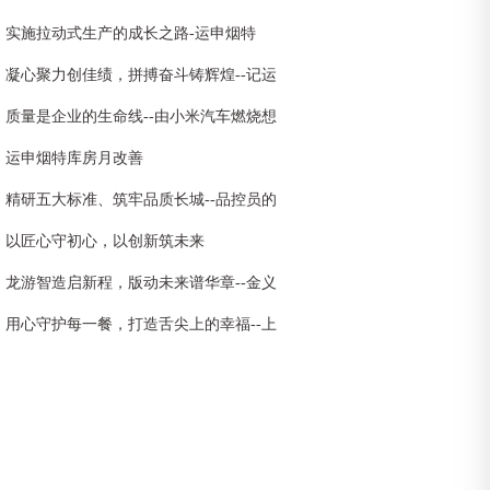
实施拉动式生产的成长之路-运申烟特
凝心聚力创佳绩，拼搏奋斗铸辉煌--记运
申装饰3月创新高
质量是企业的生命线--由小米汽车燃烧想
到想到的
运申烟特库房月改善
精研五大标准、筑牢品质长城--品控员的
质量守护之路
以匠心守初心，以创新筑未来
龙游智造启新程，版动未来谱华章--金义
市场首条全自动凹印制版生产线剪彩仪式
用心守护每一餐，打造舌尖上的幸福--上
暨龙游包装首次工厂开放日活动圆满举行
运公司食堂全面升级，品质服务再启新篇