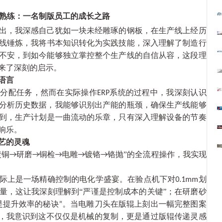
熟练：一名制版员工的
成长之路
出，我深感自己犹如一块未经雕琢的钢板，在生产线上经历
线锤炼，我将书本知识转化为实践技能，深入理解了制造行
不安，到如今能够独立掌控整个生产线的自信从容，这段理
来了深刻的启示。
语言
地分配任务，然而在实际操作
系统的过程中，我深刻认识
ERP
分析历史数据，我能够识别出产能的瓶颈，确保生产线能够
到，生产计划是一曲流动的乐章，只有深入理解设备的节奏
响乐。
艺的灵魂
镀铜
研磨
铜检
电雕
镀铬
铬抛
”
的全流程操作，我实现
→
→
→
→
→
际上是一场精确控制的电化学盛宴。在验点机下对
划
0.1mm
量
，这让我深刻理解到
“
严谨是控制成本的关键
”
；
在研磨砂
是提升效率的秘诀
。当电雕刀头在版辊上刻出
一
幅完整图案
”
，我意识到这不仅仅是机械的复制，更是通过版辊传递灵感