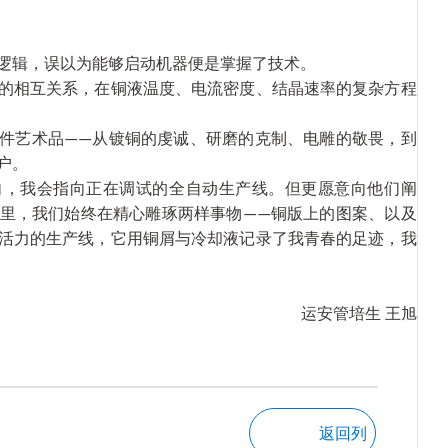
逻辑，误以为能够启动机器便是掌握了技术
。
的相互
关系
，在铜液温度、电流密度、结晶速率的复杂方程
件艺术品
从镀铜的虔诚、研磨的克制、电雕的敬畏，到
——
户。
向，我会指向正在调试的全自动生产线。但更愿意向他们阐
里，我们始终在精心雕琢两样事物
铜版上的图案
、
以及
——
活力的生产线，它用铜屑与冷却液记录了我青春的足迹，我
运安管培生
王旭
返回列