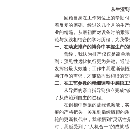
从生涩到
回顾自身在工作岗位上的辛勤付
着反复的磨砺。经过
这几
个月的生产
业的精髓。从最初面对设备时的紧张
论与实践相结合的学习历程，为我带
一、在动态排产的博弈中掌握生产的
曾经，我认为排产仅仅是简单
到：预见性远比执行更为关键。通过
发挥出最大效能；
工作中
我逐渐领悟
与订单的需求，才能指挥出和谐的交
二、在工艺参数的精细调整中感悟工
从导师的亲自指导到独立完成
“
了从依赖到自主的过程。
在铜槽中翻滚的蓝绿色溶液，实
痕的严格把关，关系到后续版辊的
质
轮的更新换代中，我领悟到
灵活性
“
时，我感受到了
人机合一
的成就感
“
”