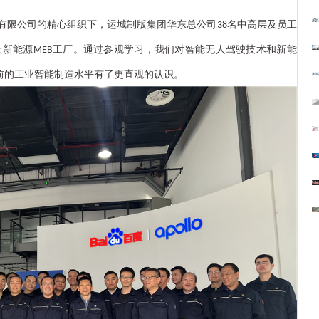
有限公司的精心组织下，
运城制版集团华东总公司
名中高层
及员工
38
众新能源
工厂
。
通过
参观
学习
，我们
对
智能无人驾驶
技术
和新能
MEB
前的工业智能制造水平有了更直观的认识
。