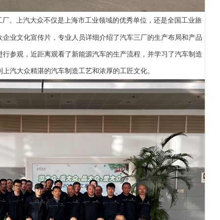
工厂
。上汽大众不仅是上海市工业领域的优秀单位，
还
是全国工业
旅
众企业文化宣传片，专业人员
详细介绍了
汽车三厂的
生产
布局
和产品
进行参观，近距离
观看
了新能源汽车的生产
流程
，并学习了汽车制造
到上汽大众
精湛
的汽车
制造工艺和浓厚的工匠文化
。