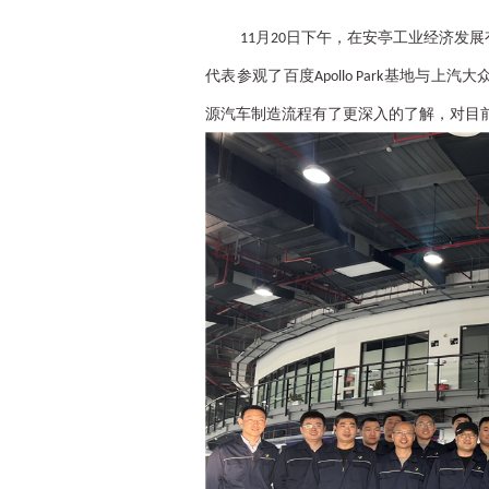
月
日下午，在
安亭工业经济发展
11
20
代表参观了百度
基地与上汽大
Apollo Park
源汽车
制造流程
有了更深入的了解，
对目