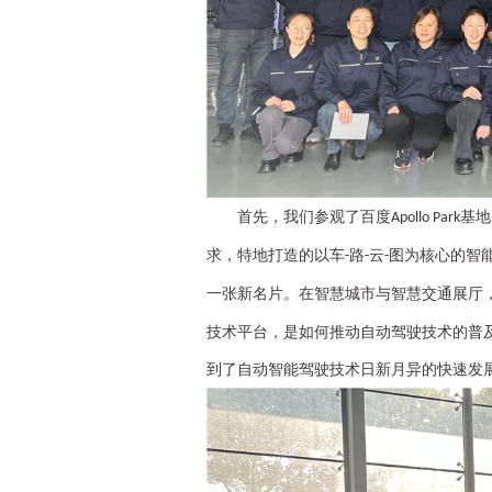
首先，我们
参观
了百度
基地
Apollo Park
求，
特地
打造的以车
路
云
图为核心的智
-
-
-
一张新名片。在智慧城市与智慧交通展厅
技术平台，是如何推动
自动
驾驶技术的普
到了
自动
智能驾驶技术
日新月异
的
快速发