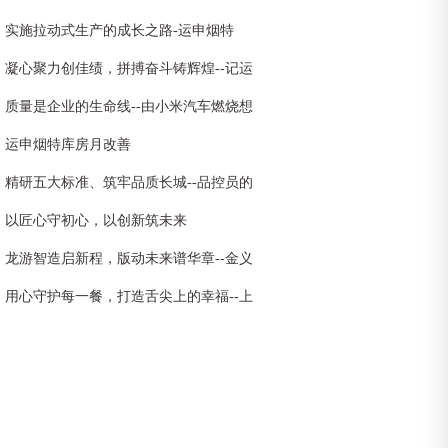
实施拉动式生产的成长之路-运申烟特
凝心聚力创佳绩，拼搏奋斗铸辉煌--记运
申装饰3月创新高
质量是企业的生命线--由小米汽车燃烧想
到想到的
运申烟特库房月改善
精研五大标准、筑牢品质长城--品控员的
质量守护之路
以匠心守初心，以创新筑未来
龙游智造启新程，版动未来谱华章--金义
市场首条全自动凹印制版生产线剪彩仪式
用心守护每一餐，打造舌尖上的幸福--上
暨龙游包装首次工厂开放日活动圆满举行
运公司食堂全面升级，品质服务再启新篇