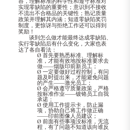
容，理解标准的科学性和遵守标准对
实现零缺陷的重要性；意识到不接收
不流出不合格品的关键性；熟记质量
政策并理解其内涵；知道零缺陷奖罚
制度，更惊讶与拒绝工作还可以得到
奖励！
谈到怎么做才能最终达成零缺陷、
实行零缺陷后有什么变化，大家也表
达了各自看法：
Ø
首先要熟悉标准、理解标
准，才能有效地按标准要求去
做
——烟版印前新员工；
Ø
一定要做好过程控制，有问
题及时提出来，才能避免问题
的产生
——激光员工；
Ø
会严格遵守质量政策，严格
按标准作业
——镀铬员工自我
承诺；
Ø
使用工作提示卡，防止漏
项，协助自己将工作做正确
——印前图像人员建议；
Ø
前面有些事项没标准，无流
程，有了问题不知道该向谁反