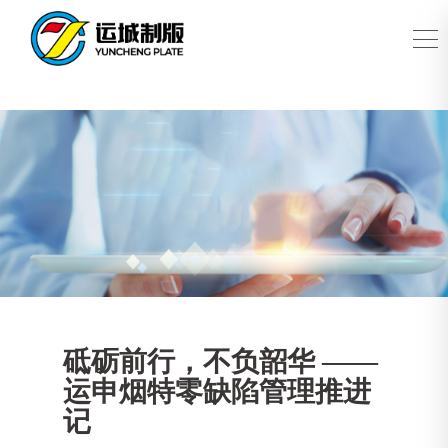
砥砺前行，不负韶华 ——
运申烟特零缺陷管理推进
记