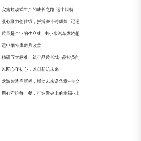
实施拉动式生产的成长之路-运申烟特
凝心聚力创佳绩，拼搏奋斗铸辉煌--记运
申装饰3月创新高
质量是企业的生命线--由小米汽车燃烧想
到想到的
运申烟特库房月改善
精研五大标准、筑牢品质长城--品控员的
质量守护之路
以匠心守初心，以创新筑未来
龙游智造启新程，版动未来谱华章--金义
市场首条全自动凹印制版生产线剪彩仪式
用心守护每一餐，打造舌尖上的幸福--上
暨龙游包装首次工厂开放日活动圆满举行
运公司食堂全面升级，品质服务再启新篇