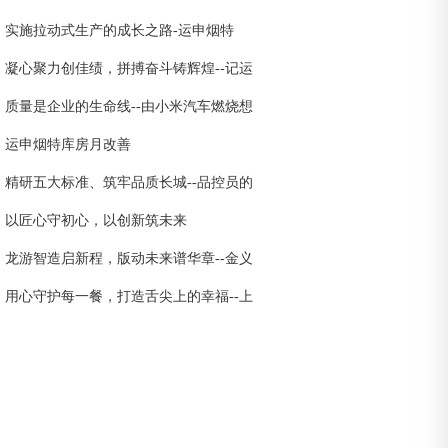
实施拉动式生产的成长之路-运申烟特
凝心聚力创佳绩，拼搏奋斗铸辉煌--记运
申装饰3月创新高
质量是企业的生命线--由小米汽车燃烧想
到想到的
运申烟特库房月改善
精研五大标准、筑牢品质长城--品控员的
质量守护之路
以匠心守初心，以创新筑未来
龙游智造启新程，版动未来谱华章--金义
市场首条全自动凹印制版生产线剪彩仪式
用心守护每一餐，打造舌尖上的幸福--上
暨龙游包装首次工厂开放日活动圆满举行
运公司食堂全面升级，品质服务再启新篇