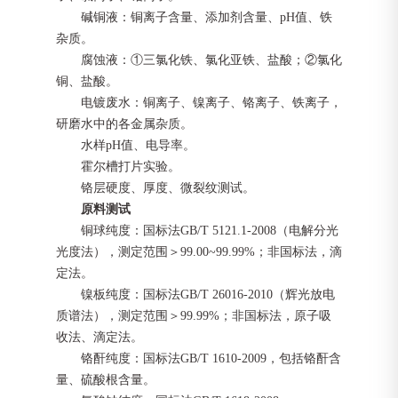
碱铜液：铜离子含量、添加剂含量、
pH值、铁
杂质。
腐蚀液：
①三氯化铁、氯化亚铁、盐酸；②氯化
铜、盐酸。
电镀废水：铜离子、镍离子、铬离子、铁离子，
研磨水中的各金属杂质。
水样
pH值、电导率。
霍尔槽打片实验。
铬层硬度、厚度、微裂纹测试。
原料测试
铜球纯度：国标法
GB/T 5121.1-2008（电解分光
光度法），测定范围＞99.00
~
99.99%；非国标法，滴
定法。
镍板纯度：国标法
GB/T 26016-2010（辉光放电
质谱法），测定范围＞99.99%；非国标法，原子吸
收法、滴定法。
铬酐纯度：国标法
GB/T 1610-2009，包括铬酐含
量、硫酸根含量。