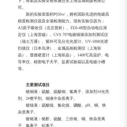
下，将集团实验室整体搬迁至上海运城制版有限公
司。
新的实验室面积约
50
㎡，拥有国际先进的电镀高
精度检测仪器及全项检测能力。现有实验仪器为：
A3原子吸收仪（北京普析）、ZDJ-4B型自动电位滴
定仪（上海雷磁）、CVS 797电镀铜液添加剂测试仪
（瑞士万通）、紫外可见分光光度计、UV-1800光谱
扫描仪（日本岛津）、金属晶相检测仪（上海矩
晶）、显微硬度计（上海矩晶）、1400℃高温炉、电
导率仪、精密电子天平、盐雾试验箱以及电镀小槽
等。
主要测试项目
镀铜液：硫酸、硫酸铜、氯离子、添加剂
1#光亮
剂、2#整平剂、铜液中杂质离子。
镀镍液：硫酸镍、氯化镍、硼酸、
pH、铜、铁
杂质离子。
镀铬液：铬酐、硫酸、三价铬、铜、铁杂质离
子、氯离子、铅离子。