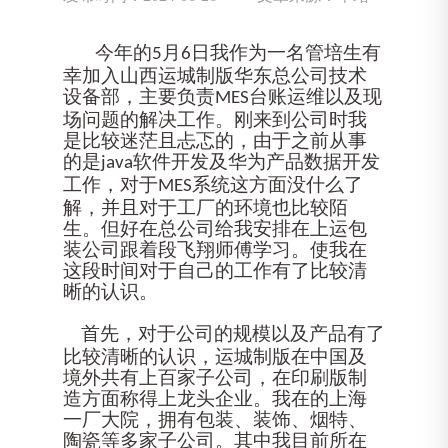
今年的
月
我
作为一名管培生
有
5
6日
幸加入山西运城制版华东总公司
技术
设备部
，主要负责
台账运维以及现
MES
场问题的解决工作。刚来到公司时我
是比较迷茫且忐忑的，由于之前从事
的是
软件开发及华为产品数据开发
java
工作，对于
系统这方面没什么了
MES
解，并且对于工厂的环境也比较陌
生。但好在总公司给我安排在上运包
装公司跟着段飞翔师傅学习。使我在
这段时间对于自己的工作有了比较清
晰的认识。
首先，对于公司的规模以及产品有了
比较清晰的认识，运城制版在中国及
境外共有上百家子公司，在印刷版制
造方面称得上龙头企业。我在的上海
一厂大院，拥有包装
、
装饰
、
烟特
、
陶瓷等多家子公司。其中我目前所在