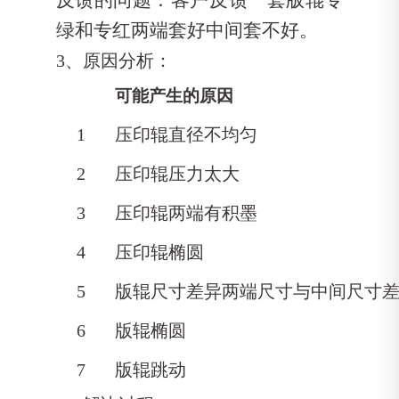
绿和专红两端套好中间套
不好。
3、原因分析：
可能产生的原因
1
压印辊直径不均匀
2
压印辊压力太大
3
压印辊两端有积墨
4
压印辊椭圆
5
版辊尺寸差异两端尺寸与中间尺寸
6
版辊椭圆
7
版辊跳动